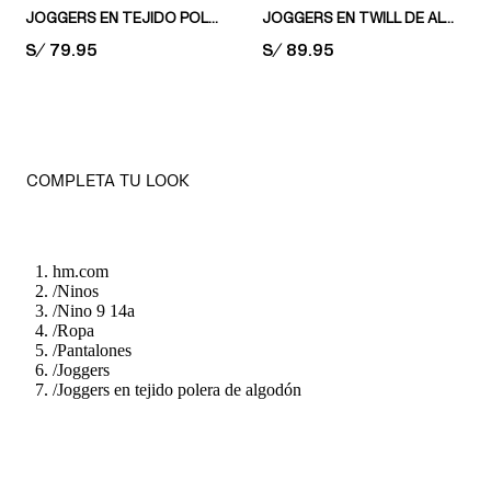
JOGGERS EN TEJIDO POLERA
JOGGERS EN TWILL DE ALGODÓN
PRICE:
S/ 79.95
PRICE:
S/ 89.95
COMPLETA TU LOOK
hm.com
/
Ninos
/
Nino 9 14a
/
Ropa
/
Pantalones
/
Joggers
/
Joggers en tejido polera de algodón