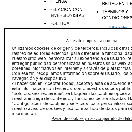
PRENSA
RETIRO EN TI
RELACIÓN CON
TÉRMINOS Y
INVERSIONISTAS
CONDICIONE
POLÍTICA
EMPRESARIAL
Antes de empezar a comprar
Utilizamos cookies de origen y de terceros, incluidas otras 
rastreo de editores externos, para ofrecerle la funcionalid
AVISO DE
nuestro sitio web, personalizar su experiencia de usuario, rea
entregar publicidad personalizada en nuestros sitios web, a
PRIVACIDAD
boletines informativos en Internet y a través de plataformas
GIFT CARD
Con ese fin, recopilamos información sobre el usuario, los 
navegación y el dispositivo.
AVISO DE COO
Al hacer clic en “Aceptar todas”, acepta y está de acuerdo
esta información con terceros, como nuestros socios publicit
“Solo cookies requeridas”, se bloquean las cookies opcionale
nuestra entrega de contenido y funciones personalizadas. H
“Configuración de cookies y servicios” para personalizar sus
nuestro aviso de cookies y uso compartido de datos para 
información.
Aviso de cookies y uso compartido de dato
Perú (S/)
CAMBIAR REGIÓN