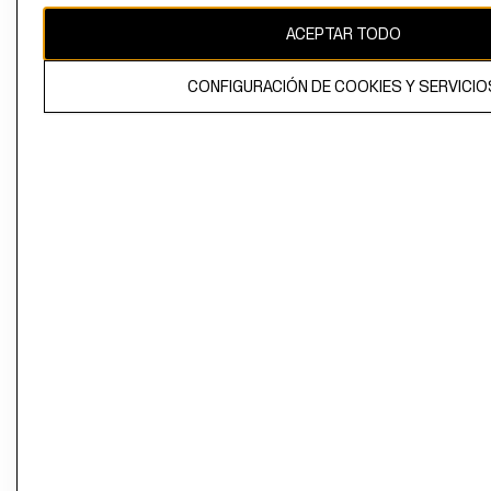
ACEPTAR TODO
CONFIGURACIÓN DE COOKIES Y SERVICIO
El contenido de esta página web está protegido por copyright y es
propiedad de H&M Hennes & Mauritz AB