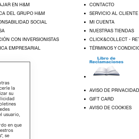
AJAR EN H&M
CONTACTO
CA DEL GRUPO H&M
SERVICIO AL CLIENTE
ONSABILIDAD SOCIAL
MI CUENTA
SA
NUESTRAS TIENDAS
IÓN CON INVERSIONISTAS
CLICK&COLLECT - RE
ICA EMPRESARIAL
TÉRMINOS Y CONDICI
otras
cerle la
AVISO DE PRIVACIDA
izar su
blicidad
GIFT CARD
oletines
AVISO DE COOKIES
redes
l usuario,
erdo en que
estros
”, se