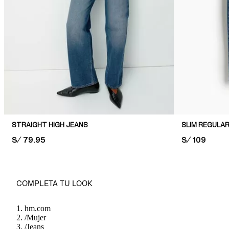
STRAIGHT HIGH JEANS
SLIM REGULA
PRICE:
S/ 79.95
PRICE:
S/ 109
COMPLETA TU LOOK
hm.com
/
Mujer
/
Jeans