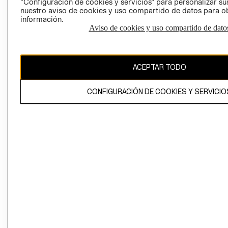
“Configuración de cookies y servicios” para personalizar sus
CAMBIAR REGIÓN
nuestro aviso de cookies y uso compartido de datos para 
información.
Aviso de cookies y uso compartido de dato
El contenido de esta página web está protegido por copyright y es
propiedad de H&M Hennes & Mauritz AB
ACEPTAR TODO
CONFIGURACIÓN DE COOKIES Y SERVICIO