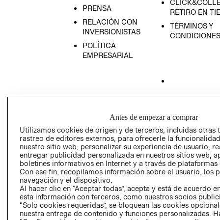
CLICK&COLLE
PRENSA
RETIRO EN TI
RELACIÓN CON
TÉRMINOS Y
INVERSIONISTAS
CONDICIONE
POLÍTICA
EMPRESARIAL
AVISO DE
PRIVACIDAD
Antes de empezar a comprar
GIFT CARD
Utilizamos cookies de origen y de terceros, incluidas otras 
rastreo de editores externos, para ofrecerle la funcionalid
AVISO DE COO
nuestro sitio web, personalizar su experiencia de usuario, rea
entregar publicidad personalizada en nuestros sitios web, a
boletines informativos en Internet y a través de plataformas
Con ese fin, recopilamos información sobre el usuario, los 
navegación y el dispositivo.
Al hacer clic en “Aceptar todas”, acepta y está de acuerdo
esta información con terceros, como nuestros socios publicit
“Solo cookies requeridas”, se bloquean las cookies opcionale
Perú (S/)
nuestra entrega de contenido y funciones personalizadas. H