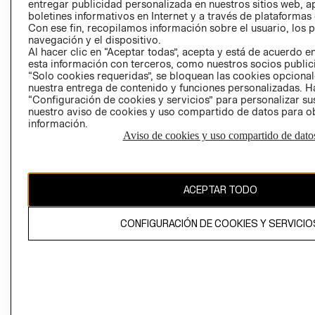
entregar publicidad personalizada en nuestros sitios web, a
AVISO DE COO
boletines informativos en Internet y a través de plataformas
Con ese fin, recopilamos información sobre el usuario, los 
navegación y el dispositivo.
Al hacer clic en “Aceptar todas”, acepta y está de acuerdo
esta información con terceros, como nuestros socios publicit
“Solo cookies requeridas”, se bloquean las cookies opcionale
nuestra entrega de contenido y funciones personalizadas. H
“Configuración de cookies y servicios” para personalizar sus
Perú (S/)
nuestro aviso de cookies y uso compartido de datos para 
información.
CAMBIAR REGIÓN
Aviso de cookies y uso compartido de dato
ACEPTAR TODO
El contenido de esta página web está protegido por copyright y es
propiedad de H&M Hennes & Mauritz AB
CONFIGURACIÓN DE COOKIES Y SERVICIO