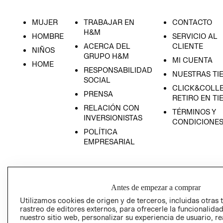
MUJER
TRABAJAR EN
CONTACTO
H&M
HOMBRE
SERVICIO AL
ACERCA DEL
CLIENTE
NIÑOS
GRUPO H&M
MI CUENTA
HOME
RESPONSABILIDAD
NUESTRAS TI
SOCIAL
CLICK&COLLE
PRENSA
RETIRO EN TI
RELACIÓN CON
TÉRMINOS Y
INVERSIONISTAS
CONDICIONE
POLÍTICA
EMPRESARIAL
Antes de empezar a comprar
AVISO DE
PRIVACIDAD
Utilizamos cookies de origen y de terceros, incluidas otras 
rastreo de editores externos, para ofrecerle la funcionalid
GIFT CARD
nuestro sitio web, personalizar su experiencia de usuario, rea