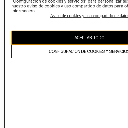
“Configuración de cookies y servicios” para personalizar sus
CAMBIAR REGIÓN
nuestro aviso de cookies y uso compartido de datos para 
información.
Aviso de cookies y uso compartido de dato
El contenido de esta página web está protegido por copyright y es
propiedad de H&M Hennes & Mauritz AB
ACEPTAR TODO
CONFIGURACIÓN DE COOKIES Y SERVICIO