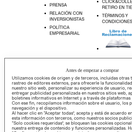
CLICK&COLLE
PRENSA
RETIRO EN TI
RELACIÓN CON
TÉRMINOS Y
INVERSIONISTAS
CONDICIONE
POLÍTICA
EMPRESARIAL
AVISO DE
PRIVACIDAD
Antes de empezar a comprar
GIFT CARD
Utilizamos cookies de origen y de terceros, incluidas otras 
rastreo de editores externos, para ofrecerle la funcionalid
AVISO DE COO
nuestro sitio web, personalizar su experiencia de usuario, rea
entregar publicidad personalizada en nuestros sitios web, a
boletines informativos en Internet y a través de plataformas
Con ese fin, recopilamos información sobre el usuario, los 
navegación y el dispositivo.
Al hacer clic en “Aceptar todas”, acepta y está de acuerdo
esta información con terceros, como nuestros socios publicit
“Solo cookies requeridas”, se bloquean las cookies opcionale
Perú (S/)
nuestra entrega de contenido y funciones personalizadas. H