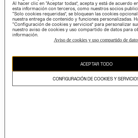
Al hacer clic en “Aceptar todas”, acepta y está de acuerdo
esta información con terceros, como nuestros socios publicit
“Solo cookies requeridas”, se bloquean las cookies opcionale
nuestra entrega de contenido y funciones personalizadas. H
Perú (S/)
“Configuración de cookies y servicios” para personalizar sus
nuestro aviso de cookies y uso compartido de datos para 
CAMBIAR REGIÓN
información.
Aviso de cookies y uso compartido de dato
El contenido de esta página web está protegido por copyright y es
ACEPTAR TODO
propiedad de H&M Hennes & Mauritz AB
CONFIGURACIÓN DE COOKIES Y SERVICIO