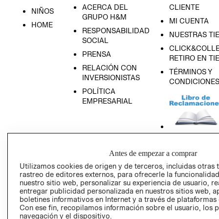
ACERCA DEL
CLIENTE
NIÑOS
GRUPO H&M
MI CUENTA
HOME
RESPONSABILIDAD
NUESTRAS TI
SOCIAL
CLICK&COLLE
PRENSA
RETIRO EN TI
RELACIÓN CON
TÉRMINOS Y
INVERSIONISTAS
CONDICIONE
POLÍTICA
EMPRESARIAL
AVISO DE
Antes de empezar a comprar
PRIVACIDAD
Utilizamos cookies de origen y de terceros, incluidas otras 
GIFT CARD
rastreo de editores externos, para ofrecerle la funcionalid
nuestro sitio web, personalizar su experiencia de usuario, rea
AVISO DE COO
entregar publicidad personalizada en nuestros sitios web, a
boletines informativos en Internet y a través de plataformas
Con ese fin, recopilamos información sobre el usuario, los 
navegación y el dispositivo.