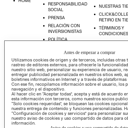
HOME
RESPONSABILIDAD
NUESTRAS TI
SOCIAL
CLICK&COLLE
PRENSA
RETIRO EN TI
RELACIÓN CON
TÉRMINOS Y
INVERSIONISTAS
CONDICIONE
POLÍTICA
EMPRESARIAL
Antes de empezar a comprar
Utilizamos cookies de origen y de terceros, incluidas otras 
rastreo de editores externos, para ofrecerle la funcionalid
nuestro sitio web, personalizar su experiencia de usuario, rea
AVISO DE
entregar publicidad personalizada en nuestros sitios web, a
PRIVACIDAD
boletines informativos en Internet y a través de plataformas
Con ese fin, recopilamos información sobre el usuario, los 
GIFT CARD
navegación y el dispositivo.
Al hacer clic en “Aceptar todas”, acepta y está de acuerdo
AVISO DE COO
esta información con terceros, como nuestros socios publicit
“Solo cookies requeridas”, se bloquean las cookies opcionale
nuestra entrega de contenido y funciones personalizadas. H
“Configuración de cookies y servicios” para personalizar sus
nuestro aviso de cookies y uso compartido de datos para 
información.
Aviso de cookies y uso compartido de dato