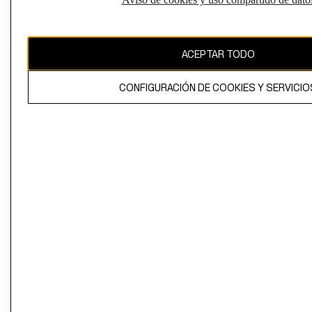
Perú (S/)
CAMBIAR REGIÓN
ACEPTAR TODO
CONFIGURACIÓN DE COOKIES Y SERVICIO
El contenido de esta página web está protegido por copyright y es
propiedad de H&M Hennes & Mauritz AB