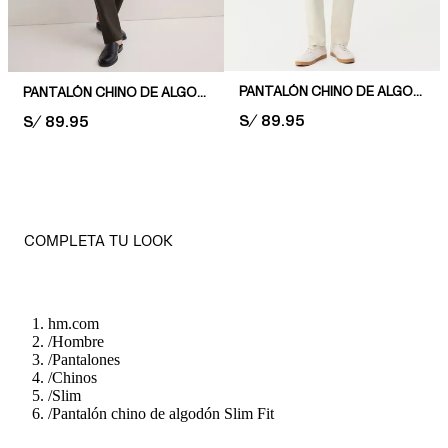
PANTALÓN CHINO DE ALGODÓN SLIM FIT
PANTALÓN CHINO DE ALGODÓN SLIM FIT
PRICE:
S/ 89.95
PRICE:
S/ 89.95
COMPLETA TU LOOK
hm.com
/
Hombre
/
Pantalones
/
Chinos
/
Slim
/
Pantalón chino de algodón Slim Fit