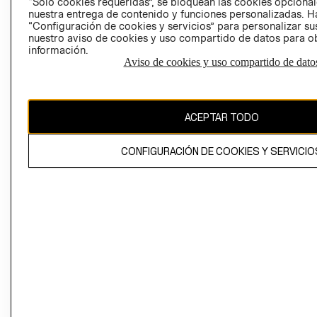
“Solo cookies requeridas”, se bloquean las cookies opcionale
Perú (S/)
nuestra entrega de contenido y funciones personalizadas. H
“Configuración de cookies y servicios” para personalizar sus
CAMBIAR REGIÓN
nuestro aviso de cookies y uso compartido de datos para 
información.
Aviso de cookies y uso compartido de dato
El contenido de esta página web está protegido por copyright y es
propiedad de H&M Hennes & Mauritz AB
ACEPTAR TODO
CONFIGURACIÓN DE COOKIES Y SERVICIO