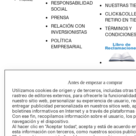
RESPONSABILIDAD
NUESTRAS TI
SOCIAL
CLICK&COLLE
PRENSA
RETIRO EN TI
RELACIÓN CON
TÉRMINOS Y
INVERSIONISTAS
CONDICIONE
POLÍTICA
EMPRESARIAL
AVISO DE
PRIVACIDAD
Antes de empezar a comprar
Utilizamos cookies de origen y de terceros, incluidas otras 
GIFT CARD
rastreo de editores externos, para ofrecerle la funcionalid
AVISO DE COO
nuestro sitio web, personalizar su experiencia de usuario, rea
entregar publicidad personalizada en nuestros sitios web, a
boletines informativos en Internet y a través de plataformas
Con ese fin, recopilamos información sobre el usuario, los 
navegación y el dispositivo.
Al hacer clic en “Aceptar todas”, acepta y está de acuerdo
esta información con terceros, como nuestros socios publicit