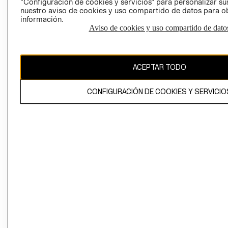
“Configuración de cookies y servicios” para personalizar sus
CAMBIAR REGIÓN
nuestro aviso de cookies y uso compartido de datos para 
información.
Aviso de cookies y uso compartido de dato
El contenido de esta página web está protegido por copyright y es
propiedad de H&M Hennes & Mauritz AB
ACEPTAR TODO
CONFIGURACIÓN DE COOKIES Y SERVICIO