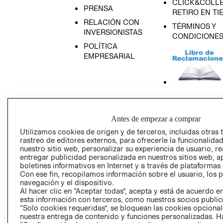
CLICK&COLLE
PRENSA
RETIRO EN TI
RELACIÓN CON
TÉRMINOS Y
INVERSIONISTAS
CONDICIONE
POLÍTICA
EMPRESARIAL
AVISO DE
PRIVACIDAD
Antes de empezar a comprar
GIFT CARD
Utilizamos cookies de origen y de terceros, incluidas otras 
rastreo de editores externos, para ofrecerle la funcionalid
AVISO DE COO
nuestro sitio web, personalizar su experiencia de usuario, rea
entregar publicidad personalizada en nuestros sitios web, a
boletines informativos en Internet y a través de plataformas
Con ese fin, recopilamos información sobre el usuario, los 
navegación y el dispositivo.
Al hacer clic en “Aceptar todas”, acepta y está de acuerdo
esta información con terceros, como nuestros socios publicit
“Solo cookies requeridas”, se bloquean las cookies opcionale
Perú (S/)
nuestra entrega de contenido y funciones personalizadas. H