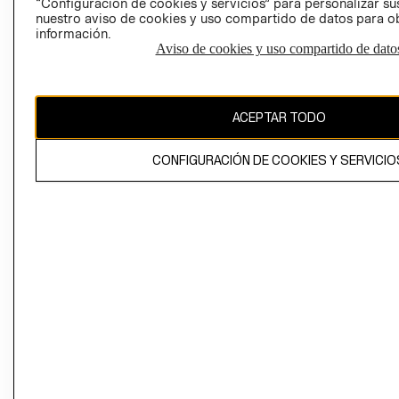
“Configuración de cookies y servicios” para personalizar sus
CAMBIAR REGIÓN
nuestro aviso de cookies y uso compartido de datos para 
información.
Aviso de cookies y uso compartido de dato
El contenido de esta página web está protegido por copyright y es
propiedad de H&M Hennes & Mauritz AB
ACEPTAR TODO
CONFIGURACIÓN DE COOKIES Y SERVICIO