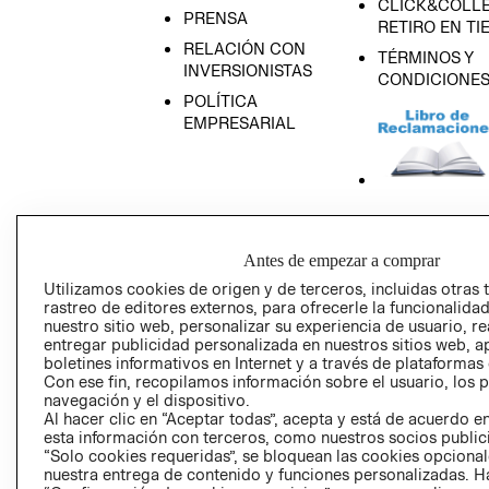
CLICK&COLLE
PRENSA
RETIRO EN TI
RELACIÓN CON
TÉRMINOS Y
INVERSIONISTAS
CONDICIONE
POLÍTICA
EMPRESARIAL
AVISO DE
PRIVACIDAD
Antes de empezar a comprar
GIFT CARD
Utilizamos cookies de origen y de terceros, incluidas otras 
rastreo de editores externos, para ofrecerle la funcionalid
AVISO DE COO
nuestro sitio web, personalizar su experiencia de usuario, rea
entregar publicidad personalizada en nuestros sitios web, a
boletines informativos en Internet y a través de plataformas
Con ese fin, recopilamos información sobre el usuario, los 
navegación y el dispositivo.
Al hacer clic en “Aceptar todas”, acepta y está de acuerdo
esta información con terceros, como nuestros socios publicit
“Solo cookies requeridas”, se bloquean las cookies opcionale
Perú (S/)
nuestra entrega de contenido y funciones personalizadas. H