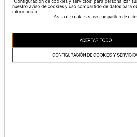
“Configuración de cookies y servicios” para personalizar sus
CAMBIAR REGIÓN
nuestro aviso de cookies y uso compartido de datos para 
información.
Aviso de cookies y uso compartido de dato
El contenido de esta página web está protegido por copyright y es
propiedad de H&M Hennes & Mauritz AB
ACEPTAR TODO
CONFIGURACIÓN DE COOKIES Y SERVICIO