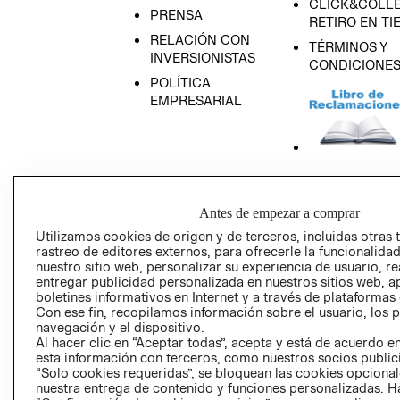
CLICK&COLLE
PRENSA
RETIRO EN TI
RELACIÓN CON
TÉRMINOS Y
INVERSIONISTAS
CONDICIONE
POLÍTICA
EMPRESARIAL
AVISO DE
PRIVACIDAD
Antes de empezar a comprar
GIFT CARD
Utilizamos cookies de origen y de terceros, incluidas otras 
rastreo de editores externos, para ofrecerle la funcionalid
AVISO DE COO
nuestro sitio web, personalizar su experiencia de usuario, rea
entregar publicidad personalizada en nuestros sitios web, a
boletines informativos en Internet y a través de plataformas
Con ese fin, recopilamos información sobre el usuario, los 
navegación y el dispositivo.
Al hacer clic en “Aceptar todas”, acepta y está de acuerdo
esta información con terceros, como nuestros socios publicit
“Solo cookies requeridas”, se bloquean las cookies opcionale
Perú (S/)
nuestra entrega de contenido y funciones personalizadas. H