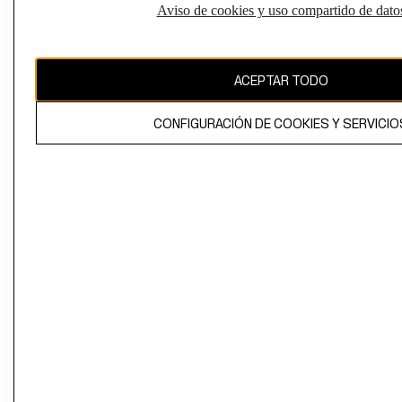
Aviso de cookies y uso compartido de dato
El contenido de esta página web está protegido por copyright y es
propiedad de H&M Hennes & Mauritz AB
ACEPTAR TODO
CONFIGURACIÓN DE COOKIES Y SERVICIO