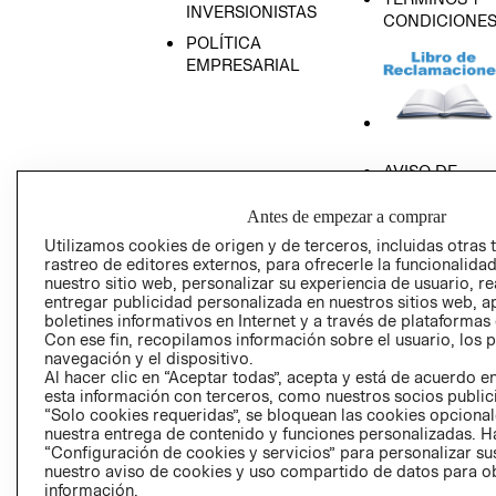
INVERSIONISTAS
CONDICIONE
POLÍTICA
EMPRESARIAL
AVISO DE
PRIVACIDAD
Antes de empezar a comprar
GIFT CARD
Utilizamos cookies de origen y de terceros, incluidas otras 
AVISO DE COO
rastreo de editores externos, para ofrecerle la funcionalid
nuestro sitio web, personalizar su experiencia de usuario, rea
entregar publicidad personalizada en nuestros sitios web, a
boletines informativos en Internet y a través de plataformas
Con ese fin, recopilamos información sobre el usuario, los 
navegación y el dispositivo.
Al hacer clic en “Aceptar todas”, acepta y está de acuerdo
esta información con terceros, como nuestros socios publicit
Perú (S/)
“Solo cookies requeridas”, se bloquean las cookies opcionale
nuestra entrega de contenido y funciones personalizadas. H
CAMBIAR REGIÓN
“Configuración de cookies y servicios” para personalizar sus
nuestro aviso de cookies y uso compartido de datos para 
información.