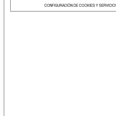
El contenido de esta página web está protegido por copyright y es
CONFIGURACIÓN DE COOKIES Y SERVICIO
propiedad de H&M Hennes & Mauritz AB