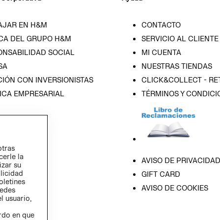
AJAR EN H&M
CONTACTO
CA DEL GRUPO H&M
SERVICIO AL CLIENTE
ONSABILIDAD SOCIAL
MI CUENTA
SA
NUESTRAS TIENDAS
IÓN CON INVERSIONISTAS
CLICK&COLLECT - RE
ICA EMPRESARIAL
TÉRMINOS Y CONDICI
otras
cerle la
AVISO DE PRIVACIDA
izar su
blicidad
GIFT CARD
oletines
AVISO DE COOKIES
redes
l usuario,
erdo en que