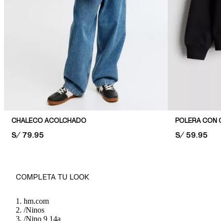
CHALECO ACOLCHADO
POLERA CON 
PRICE:
S/ 79.95
PRICE:
S/ 59.95
COMPLETA TU LOOK
hm.com
/
Ninos
/
Nino 9 14a