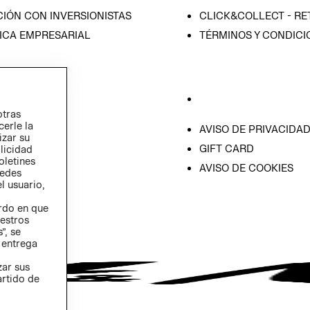
IÓN CON INVERSIONISTAS
CLICK&COLLECT - RE
ICA EMPRESARIAL
TÉRMINOS Y CONDICI
otras
cerle la
AVISO DE PRIVACIDA
izar su
GIFT CARD
blicidad
oletines
AVISO DE COOKIES
redes
l usuario,
erdo en que
estros
”, se
 entrega
zar sus
artido de