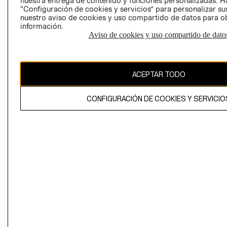
nuestra entrega de contenido y funciones personalizadas. H
“Configuración de cookies y servicios” para personalizar sus
CAMBIAR REGIÓN
nuestro aviso de cookies y uso compartido de datos para 
información.
Aviso de cookies y uso compartido de dato
El contenido de esta página web está protegido por copyright y es
propiedad de H&M Hennes & Mauritz AB
ACEPTAR TODO
CONFIGURACIÓN DE COOKIES Y SERVICIO