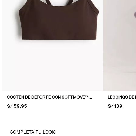
SOSTÉN DE DEPORTE CON SOFTMOVE™ MEDIUM SUPPORT
LEGGINGS DE
PRICE:
S/ 59.95
PRICE:
S/ 109
COMPLETA TU LOOK