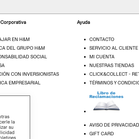
 Corporativa
Ayuda
AJAR EN H&M
CONTACTO
CA DEL GRUPO H&M
SERVICIO AL CLIENTE
ONSABILIDAD SOCIAL
MI CUENTA
SA
NUESTRAS TIENDAS
IÓN CON INVERSIONISTAS
CLICK&COLLECT - RE
ICA EMPRESARIAL
TÉRMINOS Y CONDICI
otras
cerle la
AVISO DE PRIVACIDA
izar su
blicidad
GIFT CARD
oletines