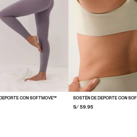
 DEPORTE CON SOFTMOVE™
PRICE:
S/ 59.95