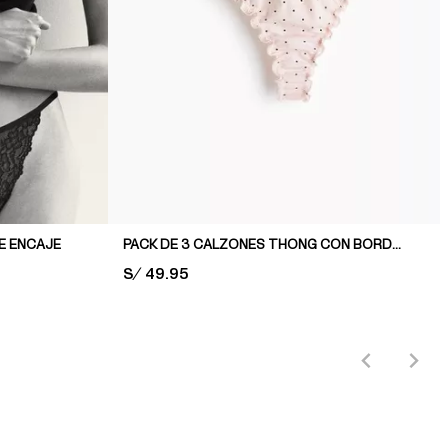
E ENCAJE
PACK DE 3 CALZONES THONG CON BORDE SOBREHILADO
PRICE:
S/ 49.95