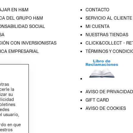
AJAR EN H&M
CONTACTO
CA DEL GRUPO H&M
SERVICIO AL CLIENTE
ONSABILIDAD SOCIAL
MI CUENTA
SA
NUESTRAS TIENDAS
IÓN CON INVERSIONISTAS
CLICK&COLLECT - RE
ICA EMPRESARIAL
TÉRMINOS Y CONDICI
otras
cerle la
AVISO DE PRIVACIDA
izar su
blicidad
GIFT CARD
oletines
AVISO DE COOKIES
redes
l usuario,
erdo en que
estros