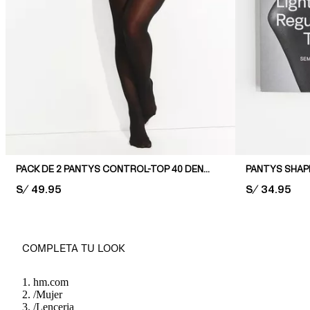
PACK DE 2 PANTYS CONTROL-TOP 40 DENIERS
PANTYS SHAPI
PRICE:
S/ 49.95
PRICE:
S/ 34.95
COMPLETA TU LOOK
hm.com
/
Mujer
/
Lenceria