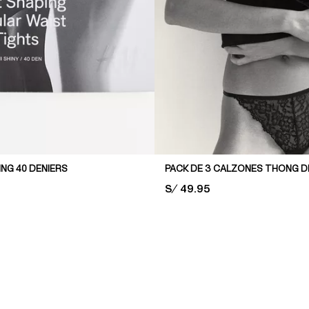
NG 40 DENIERS
PACK DE 3 CALZONES THONG D
PRICE:
S/ 49.95