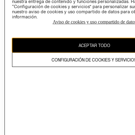
nuestra entrega de contenido y funciones personalizadas. H
“Configuración de cookies y servicios” para personalizar sus
CAMBIAR REGIÓN
nuestro aviso de cookies y uso compartido de datos para 
información.
Aviso de cookies y uso compartido de dato
El contenido de esta página web está protegido por copyright y es
propiedad de H&M Hennes & Mauritz AB
ACEPTAR TODO
CONFIGURACIÓN DE COOKIES Y SERVICIO