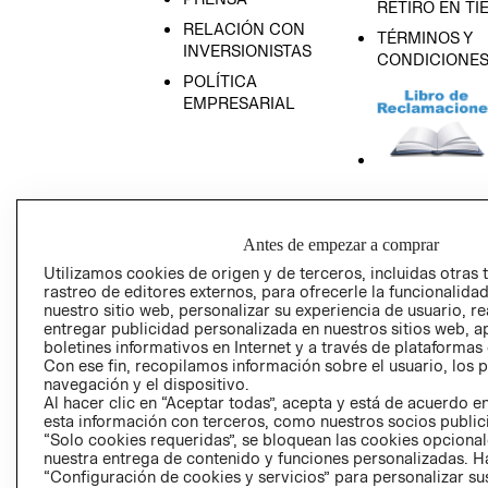
RETIRO EN TI
RELACIÓN CON
TÉRMINOS Y
INVERSIONISTAS
CONDICIONE
POLÍTICA
EMPRESARIAL
AVISO DE
PRIVACIDAD
Antes de empezar a comprar
GIFT CARD
Utilizamos cookies de origen y de terceros, incluidas otras 
AVISO DE COO
rastreo de editores externos, para ofrecerle la funcionalid
nuestro sitio web, personalizar su experiencia de usuario, rea
entregar publicidad personalizada en nuestros sitios web, a
boletines informativos en Internet y a través de plataformas
Con ese fin, recopilamos información sobre el usuario, los 
navegación y el dispositivo.
Al hacer clic en “Aceptar todas”, acepta y está de acuerdo
esta información con terceros, como nuestros socios publicit
“Solo cookies requeridas”, se bloquean las cookies opcionale
Perú (S/)
nuestra entrega de contenido y funciones personalizadas. H
“Configuración de cookies y servicios” para personalizar sus
CAMBIAR REGIÓN