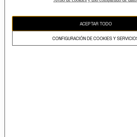
Perú (S/)
CAMBIAR REGIÓN
ACEPTAR TODO
CONFIGURACIÓN DE COOKIES Y SERVICIO
El contenido de esta página web está protegido por copyright y es
propiedad de H&M Hennes & Mauritz AB