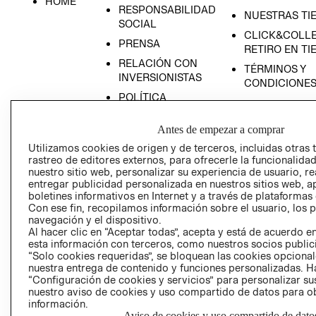
HOME
RESPONSABILIDAD
NUESTRAS TI
SOCIAL
CLICK&COLLE
PRENSA
RETIRO EN TI
RELACIÓN CON
TÉRMINOS Y
INVERSIONISTAS
CONDICIONE
POLÍTICA
EMPRESARIAL
Antes de empezar a comprar
Utilizamos cookies de origen y de terceros, incluidas otras 
rastreo de editores externos, para ofrecerle la funcionalid
nuestro sitio web, personalizar su experiencia de usuario, rea
AVISO DE
entregar publicidad personalizada en nuestros sitios web, a
PRIVACIDAD
boletines informativos en Internet y a través de plataformas
Con ese fin, recopilamos información sobre el usuario, los 
GIFT CARD
navegación y el dispositivo.
Al hacer clic en “Aceptar todas”, acepta y está de acuerdo
AVISO DE COO
esta información con terceros, como nuestros socios publicit
“Solo cookies requeridas”, se bloquean las cookies opcionale
nuestra entrega de contenido y funciones personalizadas. H
“Configuración de cookies y servicios” para personalizar sus
nuestro aviso de cookies y uso compartido de datos para 
información.
Aviso de cookies y uso compartido de dato