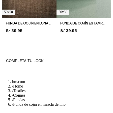
50x50
50x50
FUNDA DE COJÍN EN LONA ESTAMPADA
FUNDA DE COJÍN ESTAMPADA
PRICE:
S/ 39.95
PRICE:
S/ 39.95
COMPLETA TU LOOK
hm.com
/
Home
/
Textiles
/
Cojines
/
Fundas
/
Funda de cojín en mezcla de lino