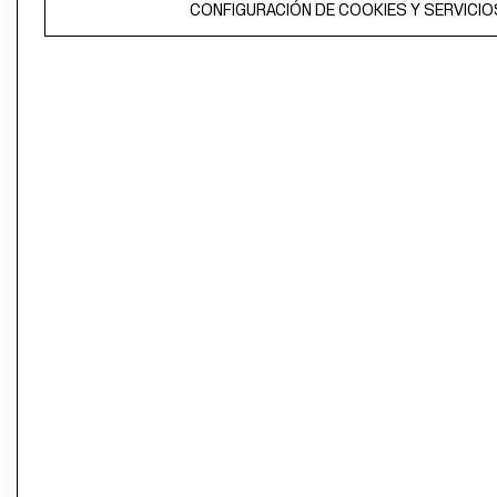
CONFIGURACIÓN DE COOKIES Y SERVICIO
propiedad de H&M Hennes & Mauritz AB