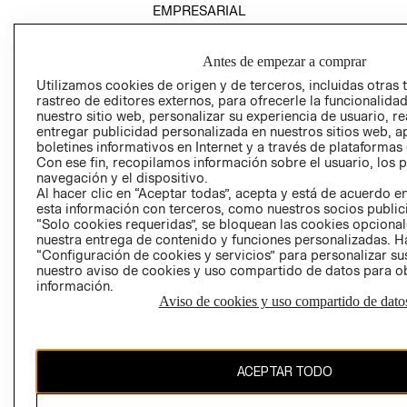
EMPRESARIAL
Antes de empezar a comprar
Utilizamos cookies de origen y de terceros, incluidas otras 
AVISO DE
rastreo de editores externos, para ofrecerle la funcionalid
nuestro sitio web, personalizar su experiencia de usuario, rea
PRIVACIDAD
entregar publicidad personalizada en nuestros sitios web, a
GIFT CARD
boletines informativos en Internet y a través de plataformas
Con ese fin, recopilamos información sobre el usuario, los 
AVISO DE COO
navegación y el dispositivo.
Al hacer clic en “Aceptar todas”, acepta y está de acuerdo
esta información con terceros, como nuestros socios publicit
“Solo cookies requeridas”, se bloquean las cookies opcionale
nuestra entrega de contenido y funciones personalizadas. H
“Configuración de cookies y servicios” para personalizar sus
nuestro aviso de cookies y uso compartido de datos para 
información.
Perú (S/)
Aviso de cookies y uso compartido de dato
CAMBIAR REGIÓN
ACEPTAR TODO
El contenido de esta página web está protegido por copyright y es