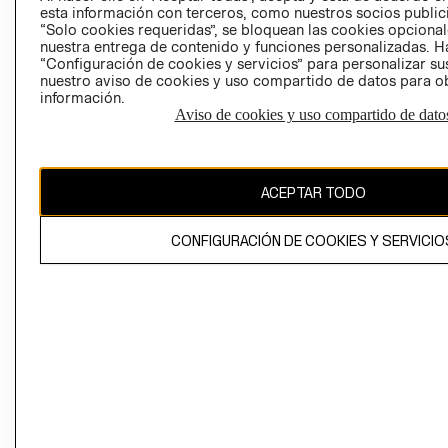
esta información con terceros, como nuestros socios publicit
“Solo cookies requeridas”, se bloquean las cookies opcionale
nuestra entrega de contenido y funciones personalizadas. H
Perú (S/)
“Configuración de cookies y servicios” para personalizar sus
nuestro aviso de cookies y uso compartido de datos para 
CAMBIAR REGIÓN
información.
Aviso de cookies y uso compartido de dato
El contenido de esta página web está protegido por copyright y es
ACEPTAR TODO
propiedad de H&M Hennes & Mauritz AB
CONFIGURACIÓN DE COOKIES Y SERVICIO