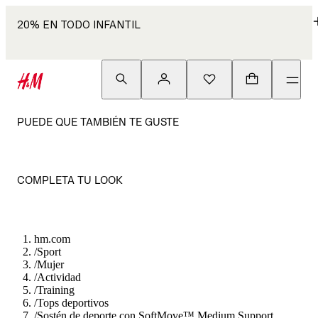
20% EN TODO INFANTIL
PUEDE QUE TAMBIÉN TE GUSTE
COMPLETA TU LOOK
hm.com
/
Sport
/
Mujer
/
Actividad
/
Training
/
Tops deportivos
/
Sostén de deporte con SoftMove™ Medium Support