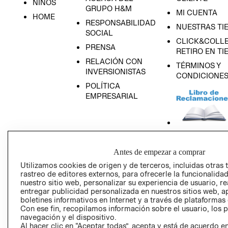
NIÑOS
GRUPO H&M
MI CUENTA
HOME
RESPONSABILIDAD
NUESTRAS TI
SOCIAL
CLICK&COLLE
PRENSA
RETIRO EN TI
RELACIÓN CON
TÉRMINOS Y
INVERSIONISTAS
CONDICIONE
POLÍTICA
EMPRESARIAL
AVISO DE
Antes de empezar a comprar
PRIVACIDAD
Utilizamos cookies de origen y de terceros, incluidas otras 
GIFT CARD
rastreo de editores externos, para ofrecerle la funcionalid
nuestro sitio web, personalizar su experiencia de usuario, rea
AVISO DE COO
entregar publicidad personalizada en nuestros sitios web, a
boletines informativos en Internet y a través de plataformas
Con ese fin, recopilamos información sobre el usuario, los 
navegación y el dispositivo.
Al hacer clic en “Aceptar todas”, acepta y está de acuerdo