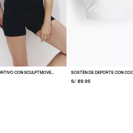
SOSTÉN DEPORTIVO CON SCULPTMOVE™ MEDIUM SUPPORT
PRICE:
S/ 89.95