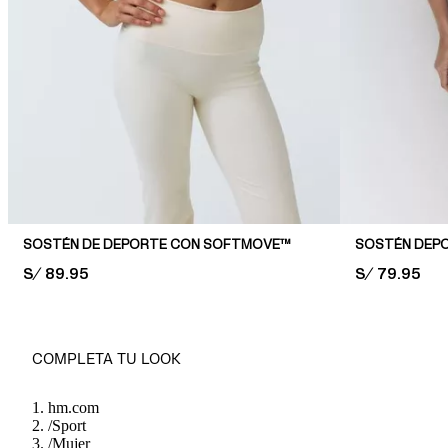
SOSTÉN DE DEPORTE CON SOFTMOVE™
PRICE:
S/ 89.95
PRICE:
S/ 79.95
COMPLETA TU LOOK
hm.com
/
Sport
/
Mujer