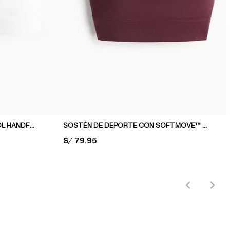
SOSTÉN DE DEPORTE CON COOL HANDFEEL DRYMOVE™
SOSTÉN DE DEPORTE CON SOFTMOVE™ MEDIUM SUPPORT
PRICE:
S/ 79.95