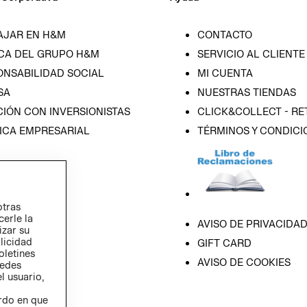
AJAR EN H&M
CONTACTO
CA DEL GRUPO H&M
SERVICIO AL CLIENTE
ONSABILIDAD SOCIAL
MI CUENTA
SA
NUESTRAS TIENDAS
IÓN CON INVERSIONISTAS
CLICK&COLLECT - RE
ICA EMPRESARIAL
TÉRMINOS Y CONDICI
otras
cerle la
AVISO DE PRIVACIDA
izar su
blicidad
GIFT CARD
oletines
AVISO DE COOKIES
redes
l usuario,
erdo en que