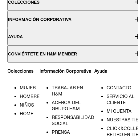
COLECCIONES
INFORMACIÓN CORPORATIVA
AYUDA
CONVIÉRTETE EN H&M MEMBER
Colecciones
Información Corporativa
Ayuda
MUJER
TRABAJAR EN
CONTACTO
H&M
HOMBRE
SERVICIO AL
ACERCA DEL
CLIENTE
NIÑOS
GRUPO H&M
MI CUENTA
HOME
RESPONSABILIDAD
NUESTRAS TI
SOCIAL
CLICK&COLLE
PRENSA
RETIRO EN TI