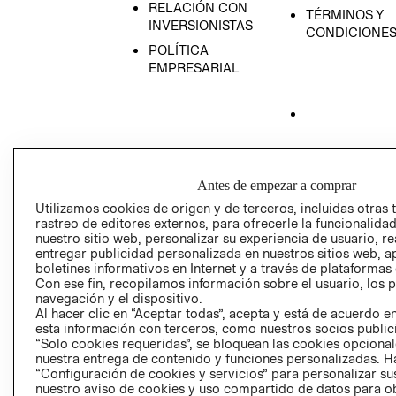
RELACIÓN CON
TÉRMINOS Y
INVERSIONISTAS
CONDICIONE
POLÍTICA
EMPRESARIAL
AVISO DE
PRIVACIDAD
Antes de empezar a comprar
GIFT CARD
Utilizamos cookies de origen y de terceros, incluidas otras 
AVISO DE COO
rastreo de editores externos, para ofrecerle la funcionalid
nuestro sitio web, personalizar su experiencia de usuario, rea
entregar publicidad personalizada en nuestros sitios web, a
boletines informativos en Internet y a través de plataformas
Con ese fin, recopilamos información sobre el usuario, los 
navegación y el dispositivo.
Al hacer clic en “Aceptar todas”, acepta y está de acuerdo
esta información con terceros, como nuestros socios publicit
Perú (S/)
“Solo cookies requeridas”, se bloquean las cookies opcionale
nuestra entrega de contenido y funciones personalizadas. H
“Configuración de cookies y servicios” para personalizar sus
CAMBIAR REGIÓN
nuestro aviso de cookies y uso compartido de datos para 