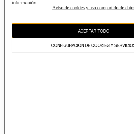
información.
Aviso de cookies y uso compartido de dato
El contenido de esta página web está protegido por copyright y es
propiedad de H&M Hennes & Mauritz AB
ACEPTAR TODO
CONFIGURACIÓN DE COOKIES Y SERVICIO