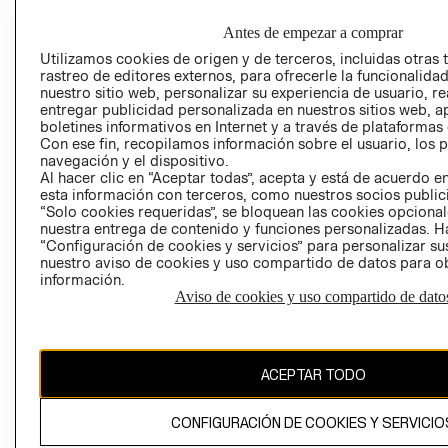
Antes de empezar a comprar
Utilizamos cookies de origen y de terceros, incluidas otras 
AVISO DE
rastreo de editores externos, para ofrecerle la funcionalid
PRIVACIDAD
nuestro sitio web, personalizar su experiencia de usuario, rea
entregar publicidad personalizada en nuestros sitios web, a
GIFT CARD
boletines informativos en Internet y a través de plataformas
AVISO DE COO
Con ese fin, recopilamos información sobre el usuario, los 
navegación y el dispositivo.
Al hacer clic en “Aceptar todas”, acepta y está de acuerdo
esta información con terceros, como nuestros socios publicit
“Solo cookies requeridas”, se bloquean las cookies opcionale
nuestra entrega de contenido y funciones personalizadas. H
“Configuración de cookies y servicios” para personalizar sus
nuestro aviso de cookies y uso compartido de datos para 
Perú (S/)
información.
Aviso de cookies y uso compartido de dato
CAMBIAR REGIÓN
ACEPTAR TODO
El contenido de esta página web está protegido por copyright y es
propiedad de H&M Hennes & Mauritz AB
CONFIGURACIÓN DE COOKIES Y SERVICIO