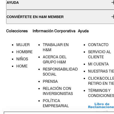
AYUDA
CONVIÉRTETE EN H&M MEMBER
Colecciones
Información Corporativa
Ayuda
MUJER
TRABAJAR EN
CONTACTO
H&M
HOMBRE
SERVICIO AL
ACERCA DEL
CLIENTE
NIÑOS
GRUPO H&M
MI CUENTA
HOME
RESPONSABILIDAD
NUESTRAS TI
SOCIAL
CLICK&COLLE
PRENSA
RETIRO EN TI
RELACIÓN CON
TÉRMINOS Y
INVERSIONISTAS
CONDICIONE
POLÍTICA
EMPRESARIAL