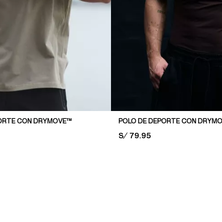
PORTE CON DRYMOVE™
PRICE:
S/ 79.95