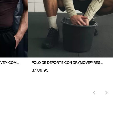
POLO DE DEPORTE CON DRYMOVE™ COMPRESSION FIT
POLO DE DEPORTE CON DRYMOVE™ REGULAR FIT
PRICE:
S/ 89.95