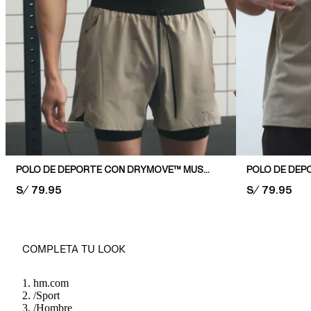
POLO DE DEPORTE CON DRYMOVE™ MUSCLE FIT
POLO DE DE
PRICE:
S/ 79.95
PRICE:
S/ 79.95
COMPLETA TU LOOK
hm.com
/
Sport
/
Hombre