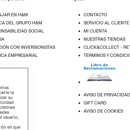
AJAR EN H&M
CONTACTO
CA DEL GRUPO H&M
SERVICIO AL CLIENTE
ONSABILIDAD SOCIAL
MI CUENTA
SA
NUESTRAS TIENDAS
IÓN CON INVERSIONISTAS
CLICK&COLLECT - RE
ICA EMPRESARIAL
TÉRMINOS Y CONDICI
otras
cerle la
AVISO DE PRIVACIDA
izar su
blicidad
GIFT CARD
oletines
AVISO DE COOKIES
redes
l usuario,
erdo en que