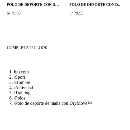
POLO DE DEPORTE CON DRYMOVE™ MUSCLE FIT
POLO DE DEPORTE CON DRYMOVE™ COMPRESSION FIT
PRICE:
S/ 79.95
PRICE:
S/ 79.95
COMPLETA TU LOOK
hm.com
/
Sport
/
Hombre
/
Actividad
/
Training
/
Polos
/
Polo de deporte de malla con DryMove™