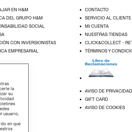
AJAR EN H&M
CONTACTO
CA DEL GRUPO H&M
SERVICIO AL CLIENTE
ONSABILIDAD SOCIAL
MI CUENTA
SA
NUESTRAS TIENDAS
IÓN CON INVERSIONISTAS
CLICK&COLLECT - RE
ICA EMPRESARIAL
TÉRMINOS Y CONDICI
otras
cerle la
AVISO DE PRIVACIDA
izar su
blicidad
GIFT CARD
oletines
AVISO DE COOKIES
redes
l usuario,
erdo en que
estros