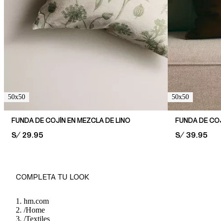
50x50
50x50
FUNDA DE COJÍN EN MEZCLA DE LINO
FUNDA DE COJ
PRICE:
S/ 29.95
PRICE:
S/ 39.95
COMPLETA TU LOOK
hm.com
/
Home
/
Textiles