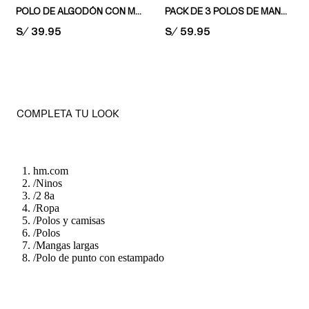
POLO DE ALGODÓN CON MOTIVO
PACK DE 3 POLOS DE MANGA LARGA
PRICE:
S/ 39.95
PRICE:
S/ 59.95
COMPLETA TU LOOK
hm.com
/
Ninos
/
2 8a
/
Ropa
/
Polos y camisas
/
Polos
/
Mangas largas
/
Polo de punto con estampado