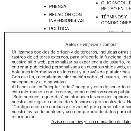
CLICK&COLLE
PRENSA
RETIRO EN TI
RELACIÓN CON
TÉRMINOS Y
INVERSIONISTAS
CONDICIONE
POLÍTICA
EMPRESARIAL
Antes de empezar a comprar
Utilizamos cookies de origen y de terceros, incluidas otras 
rastreo de editores externos, para ofrecerle la funcionalid
nuestro sitio web, personalizar su experiencia de usuario, rea
AVISO DE
entregar publicidad personalizada en nuestros sitios web, a
PRIVACIDAD
boletines informativos en Internet y a través de plataformas
GIFT CARD
Con ese fin, recopilamos información sobre el usuario, los 
navegación y el dispositivo.
AVISO DE COO
Al hacer clic en “Aceptar todas”, acepta y está de acuerdo
esta información con terceros, como nuestros socios publicit
“Solo cookies requeridas”, se bloquean las cookies opcionale
nuestra entrega de contenido y funciones personalizadas. H
“Configuración de cookies y servicios” para personalizar sus
nuestro aviso de cookies y uso compartido de datos para 
información.
Aviso de cookies y uso compartido de dato
Perú (S/)