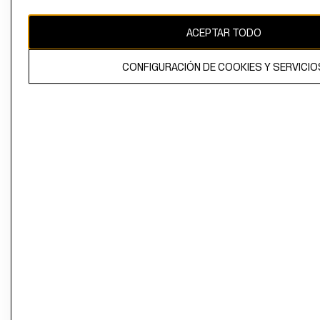
CAMBIAR REGIÓN
ACEPTAR TODO
CONFIGURACIÓN DE COOKIES Y SERVICIO
El contenido de esta página web está protegido por copyright y es
propiedad de H&M Hennes & Mauritz AB