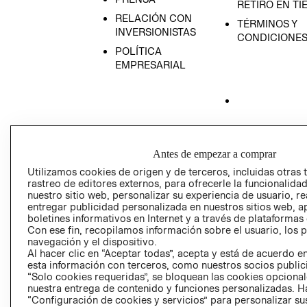
RETIRO EN TI
RELACIÓN CON
TÉRMINOS Y
INVERSIONISTAS
CONDICIONE
POLÍTICA
EMPRESARIAL
AVISO DE
PRIVACIDAD
Antes de empezar a comprar
GIFT CARD
Utilizamos cookies de origen y de terceros, incluidas otras 
AVISO DE COO
rastreo de editores externos, para ofrecerle la funcionalid
nuestro sitio web, personalizar su experiencia de usuario, rea
entregar publicidad personalizada en nuestros sitios web, a
boletines informativos en Internet y a través de plataformas
Con ese fin, recopilamos información sobre el usuario, los 
navegación y el dispositivo.
Al hacer clic en “Aceptar todas”, acepta y está de acuerdo
esta información con terceros, como nuestros socios publicit
“Solo cookies requeridas”, se bloquean las cookies opcionale
Perú (S/)
nuestra entrega de contenido y funciones personalizadas. H
“Configuración de cookies y servicios” para personalizar sus
CAMBIAR REGIÓN