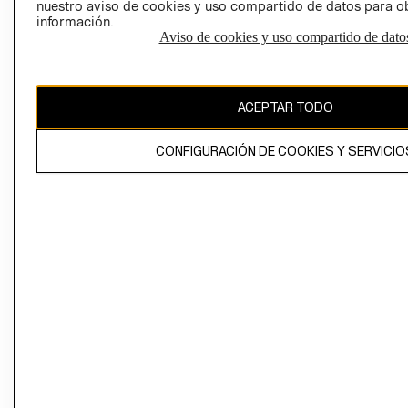
nuestro aviso de cookies y uso compartido de datos para 
información.
Aviso de cookies y uso compartido de dato
El contenido de esta página web está protegido por copyright y es
propiedad de H&M Hennes & Mauritz AB
ACEPTAR TODO
CONFIGURACIÓN DE COOKIES Y SERVICIO