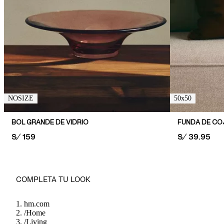
NOSIZE
50x50
BOL GRANDE DE VIDRIO
FUNDA DE COJ
PRICE:
S/ 159
PRICE:
S/ 39.95
COMPLETA TU LOOK
hm.com
/
Home
/
Living