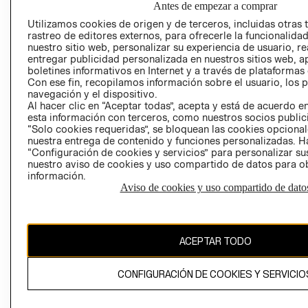
Antes de empezar a comprar
AVISO DE
Utilizamos cookies de origen y de terceros, incluidas otras 
rastreo de editores externos, para ofrecerle la funcionalid
PRIVACIDAD
nuestro sitio web, personalizar su experiencia de usuario, rea
GIFT CARD
entregar publicidad personalizada en nuestros sitios web, a
boletines informativos en Internet y a través de plataformas
AVISO DE COO
Con ese fin, recopilamos información sobre el usuario, los 
navegación y el dispositivo.
Al hacer clic en “Aceptar todas”, acepta y está de acuerdo
esta información con terceros, como nuestros socios publicit
“Solo cookies requeridas”, se bloquean las cookies opcionale
nuestra entrega de contenido y funciones personalizadas. H
“Configuración de cookies y servicios” para personalizar sus
nuestro aviso de cookies y uso compartido de datos para 
Perú (S/)
información.
Aviso de cookies y uso compartido de dato
CAMBIAR REGIÓN
ACEPTAR TODO
El contenido de esta página web está protegido por copyright y es
propiedad de H&M Hennes & Mauritz AB
CONFIGURACIÓN DE COOKIES Y SERVICIO