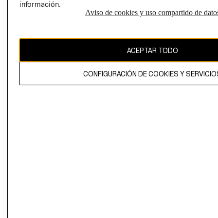
información.
Aviso de cookies y uso compartido de dato
El contenido de esta página web está protegido por copyright y es
propiedad de H&M Hennes & Mauritz AB
ACEPTAR TODO
CONFIGURACIÓN DE COOKIES Y SERVICIO