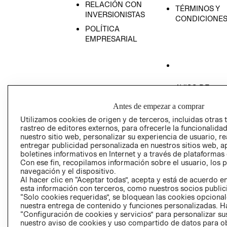
RELACIÓN CON
TÉRMINOS Y
INVERSIONISTAS
CONDICIONE
POLÍTICA
EMPRESARIAL
AVISO DE
PRIVACIDAD
Antes de empezar a comprar
GIFT CARD
Utilizamos cookies de origen y de terceros, incluidas otras 
AVISO DE COO
rastreo de editores externos, para ofrecerle la funcionalid
nuestro sitio web, personalizar su experiencia de usuario, rea
entregar publicidad personalizada en nuestros sitios web, a
boletines informativos en Internet y a través de plataformas
Con ese fin, recopilamos información sobre el usuario, los 
navegación y el dispositivo.
Al hacer clic en “Aceptar todas”, acepta y está de acuerdo
esta información con terceros, como nuestros socios publicit
Perú (S/)
“Solo cookies requeridas”, se bloquean las cookies opcionale
nuestra entrega de contenido y funciones personalizadas. H
“Configuración de cookies y servicios” para personalizar sus
CAMBIAR REGIÓN
nuestro aviso de cookies y uso compartido de datos para 