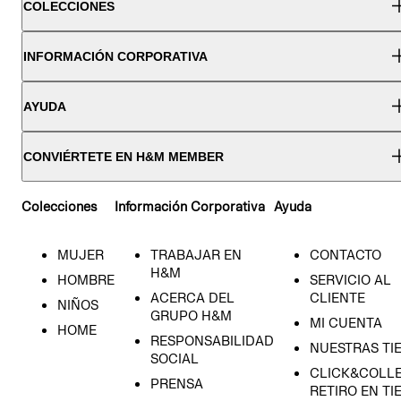
COLECCIONES
INFORMACIÓN CORPORATIVA
AYUDA
CONVIÉRTETE EN H&M MEMBER
Colecciones
Información Corporativa
Ayuda
MUJER
TRABAJAR EN
CONTACTO
H&M
HOMBRE
SERVICIO AL
ACERCA DEL
CLIENTE
NIÑOS
GRUPO H&M
MI CUENTA
HOME
RESPONSABILIDAD
NUESTRAS TI
SOCIAL
CLICK&COLLE
PRENSA
RETIRO EN TI