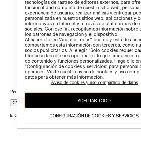
tecnologías de rastreo de editores externos, para ofre
funcionalidad completa de nuestro sitio web, personal
experiencia de usuario, realizar análisis y entregar pu
personalizada en nuestros sitios web, aplicaciones y b
informativos en Internet y a través de plataformas de 
sociales. Con ese fin, recopilamos información sobre e
los patrones de navegación y el dispositivo.
Al hacer clic en “Aceptar todas”, acepta y está de acu
compartamos esta información con terceros, como nu
socios publicitarios. Al elegir “Solo cookies requeridas
bloquean las cookies opcionales, lo que limita nuestra
de contenido y funciones personalizadas. Haga clic en
“Configuración de cookies y servicios” para personali
opciones. Visite nuestro aviso de cookies y uso comp
datos para obtener más información.
Aviso de cookies y uso compartido de datos
Perú (S/)
ACEPTAR TODO
CAMBIAR REGIÓN
CONFIGURACIÓN DE COOKIES Y SERVICIOS
El contenido de esta página web está protegido por copyright y es pr