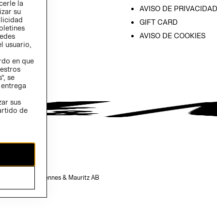
cerle la
AVISO DE PRIVACIDA
izar su
blicidad
GIFT CARD
oletines
AVISO DE COOKIES
redes
l usuario,
erdo en que
estros
”, se
 entrega
zar sus
artido de
opiedad de H&M Hennes & Mauritz AB