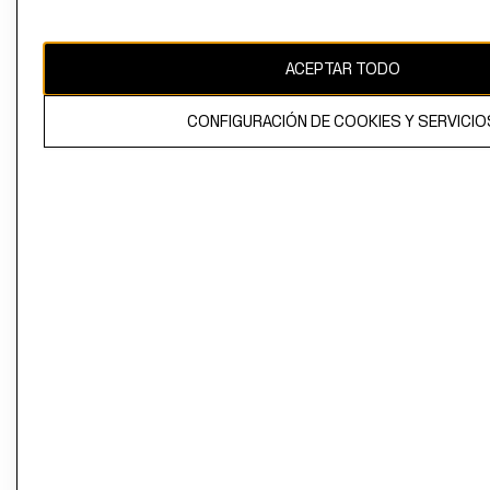
Perú (S/)
CAMBIAR REGIÓN
ACEPTAR TODO
CONFIGURACIÓN DE COOKIES Y SERVICIO
El contenido de esta página web está protegido por copyright y es
propiedad de H&M Hennes & Mauritz AB