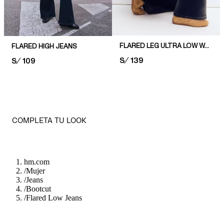
FLARED LEG ULTRA LOW WAIST JEANS
FLARED HIGH JEANS
PRICE:
S/ 139
PRICE:
S/ 109
COMPLETA TU LOOK
hm.com
/
Mujer
/
Jeans
/
Bootcut
/
Flared Low Jeans