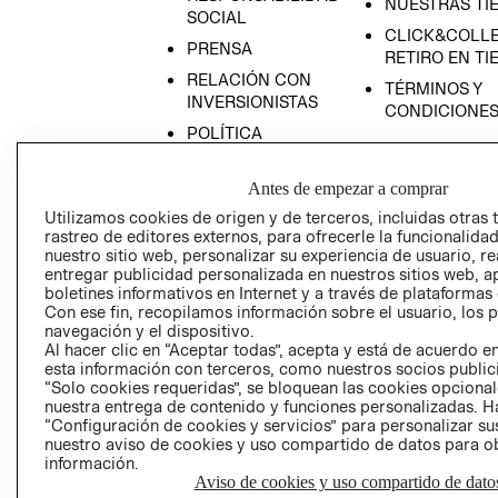
NUESTRAS TI
SOCIAL
CLICK&COLLE
PRENSA
RETIRO EN TI
RELACIÓN CON
TÉRMINOS Y
INVERSIONISTAS
CONDICIONE
POLÍTICA
EMPRESARIAL
Antes de empezar a comprar
Utilizamos cookies de origen y de terceros, incluidas otras 
rastreo de editores externos, para ofrecerle la funcionalid
nuestro sitio web, personalizar su experiencia de usuario, rea
AVISO DE
entregar publicidad personalizada en nuestros sitios web, a
PRIVACIDAD
boletines informativos en Internet y a través de plataformas
Con ese fin, recopilamos información sobre el usuario, los 
GIFT CARD
navegación y el dispositivo.
AVISO DE COO
Al hacer clic en “Aceptar todas”, acepta y está de acuerdo
esta información con terceros, como nuestros socios publicit
“Solo cookies requeridas”, se bloquean las cookies opcionale
nuestra entrega de contenido y funciones personalizadas. H
“Configuración de cookies y servicios” para personalizar sus
nuestro aviso de cookies y uso compartido de datos para 
información.
Aviso de cookies y uso compartido de dato