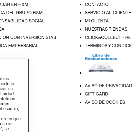
AJAR EN H&M
CONTACTO
CA DEL GRUPO H&M
SERVICIO AL CLIENTE
ONSABILIDAD SOCIAL
MI CUENTA
SA
NUESTRAS TIENDAS
IÓN CON INVERSIONISTAS
CLICK&COLLECT - RE
ICA EMPRESARIAL
TÉRMINOS Y CONDICI
otras
cerle la
AVISO DE PRIVACIDA
izar su
blicidad
GIFT CARD
oletines
AVISO DE COOKIES
redes
l usuario,
erdo en que
estros
”, se