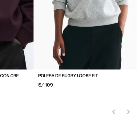
SUDADERA EFECTO NEOPRENO CON CREMALLERA LOOSE FIT
POLERA DE RUGBY LOOSE FIT
PRICE:
S/ 109