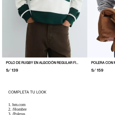
POLO DE RUGBY EN ALGODÓN REGULAR FIT
POLERA CON M
PRICE:
S/ 139
PRICE:
S/ 159
COMPLETA TU LOOK
hm.com
/
Hombre
/
Poleras