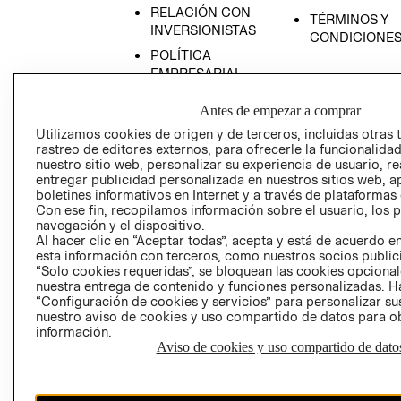
RELACIÓN CON
TÉRMINOS Y
INVERSIONISTAS
CONDICIONE
POLÍTICA
EMPRESARIAL
Antes de empezar a comprar
Utilizamos cookies de origen y de terceros, incluidas otras 
rastreo de editores externos, para ofrecerle la funcionalid
AVISO DE
nuestro sitio web, personalizar su experiencia de usuario, rea
PRIVACIDAD
entregar publicidad personalizada en nuestros sitios web, a
boletines informativos en Internet y a través de plataformas
GIFT CARD
Con ese fin, recopilamos información sobre el usuario, los 
navegación y el dispositivo.
AVISO DE COO
Al hacer clic en “Aceptar todas”, acepta y está de acuerdo
esta información con terceros, como nuestros socios publicit
“Solo cookies requeridas”, se bloquean las cookies opcionale
nuestra entrega de contenido y funciones personalizadas. H
“Configuración de cookies y servicios” para personalizar sus
nuestro aviso de cookies y uso compartido de datos para 
información.
Aviso de cookies y uso compartido de dato
Perú (S/)
CAMBIAR REGIÓN