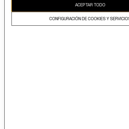
ACEPTAR TODO
CONFIGURACIÓN DE COOKIES Y SERVICIO
El contenido de esta página web está protegido por copyright y es
propiedad de H&M Hennes & Mauritz AB