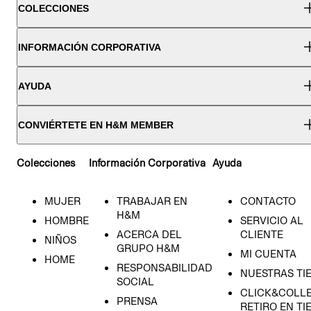
COLECCIONES
INFORMACIÓN CORPORATIVA
AYUDA
CONVIÉRTETE EN H&M MEMBER
Colecciones
Información Corporativa
Ayuda
MUJER
TRABAJAR EN
CONTACTO
H&M
HOMBRE
SERVICIO AL
ACERCA DEL
CLIENTE
NIÑOS
GRUPO H&M
MI CUENTA
HOME
RESPONSABILIDAD
NUESTRAS TI
SOCIAL
CLICK&COLLE
PRENSA
RETIRO EN TI