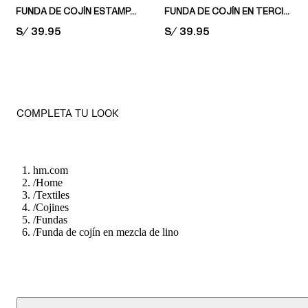
FUNDA DE COJÍN ESTAMPADA
FUNDA DE COJÍN EN TERCIOPELO
PRICE:
S/ 39.95
PRICE:
S/ 39.95
COMPLETA TU LOOK
hm.com
/
Home
/
Textiles
/
Cojines
/
Fundas
/
Funda de cojín en mezcla de lino