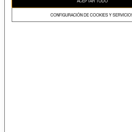
ACEPTAR TODO
CONFIGURACIÓN DE COOKIES Y SERVICIO
El contenido de esta página web está protegido por copyright y es
propiedad de H&M Hennes & Mauritz AB