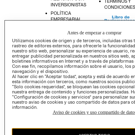
TÉRMINOS Y
INVERSIONISTAS
CONDICIONE
POLÍTICA
EMPRESARIAL
Antes de empezar a comprar
Utilizamos cookies de origen y de terceros, incluidas otras 
rastreo de editores externos, para ofrecerle la funcionalid
AVISO DE
nuestro sitio web, personalizar su experiencia de usuario, rea
PRIVACIDAD
entregar publicidad personalizada en nuestros sitios web, a
boletines informativos en Internet y a través de plataformas
GIFT CARD
Con ese fin, recopilamos información sobre el usuario, los 
AVISO DE COO
navegación y el dispositivo.
Al hacer clic en “Aceptar todas”, acepta y está de acuerdo
esta información con terceros, como nuestros socios publicit
“Solo cookies requeridas”, se bloquean las cookies opcionale
nuestra entrega de contenido y funciones personalizadas. H
“Configuración de cookies y servicios” para personalizar sus
nuestro aviso de cookies y uso compartido de datos para 
información.
Aviso de cookies y uso compartido de dato
Perú (S/)
CAMBIAR REGIÓN