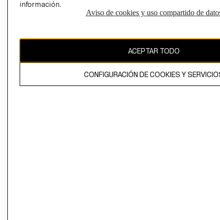
información.
Aviso de cookies y uso compartido de dato
El contenido de esta página web está protegido por copyright y es
propiedad de H&M Hennes & Mauritz AB
ACEPTAR TODO
CONFIGURACIÓN DE COOKIES Y SERVICIO