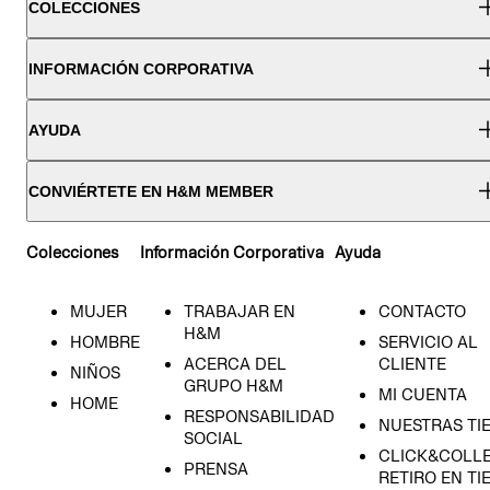
COLECCIONES
INFORMACIÓN CORPORATIVA
AYUDA
CONVIÉRTETE EN H&M MEMBER
Colecciones
Información Corporativa
Ayuda
MUJER
TRABAJAR EN
CONTACTO
H&M
HOMBRE
SERVICIO AL
ACERCA DEL
CLIENTE
NIÑOS
GRUPO H&M
MI CUENTA
HOME
RESPONSABILIDAD
NUESTRAS TI
SOCIAL
CLICK&COLLE
PRENSA
RETIRO EN TI