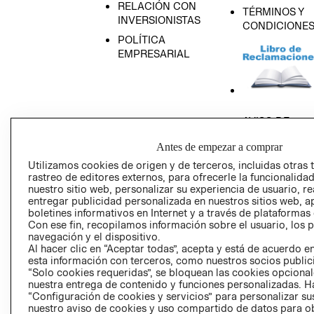
RELACIÓN CON
TÉRMINOS Y
INVERSIONISTAS
CONDICIONE
POLÍTICA
EMPRESARIAL
AVISO DE
PRIVACIDAD
Antes de empezar a comprar
GIFT CARD
Utilizamos cookies de origen y de terceros, incluidas otras 
AVISO DE COO
rastreo de editores externos, para ofrecerle la funcionalid
nuestro sitio web, personalizar su experiencia de usuario, rea
entregar publicidad personalizada en nuestros sitios web, a
boletines informativos en Internet y a través de plataformas
Con ese fin, recopilamos información sobre el usuario, los 
navegación y el dispositivo.
Al hacer clic en “Aceptar todas”, acepta y está de acuerdo
esta información con terceros, como nuestros socios publicit
Perú (S/)
“Solo cookies requeridas”, se bloquean las cookies opcionale
nuestra entrega de contenido y funciones personalizadas. H
“Configuración de cookies y servicios” para personalizar sus
CAMBIAR REGIÓN
nuestro aviso de cookies y uso compartido de datos para 