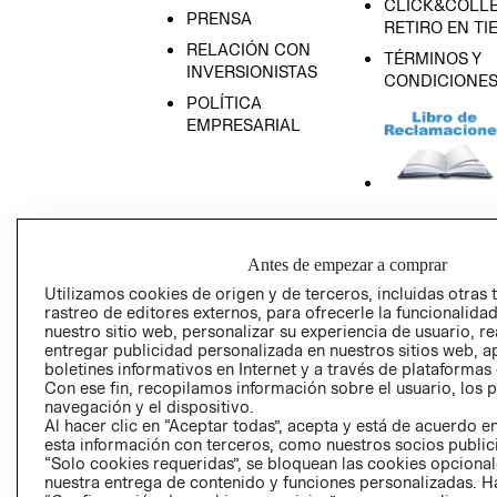
CLICK&COLLE
PRENSA
RETIRO EN TI
RELACIÓN CON
TÉRMINOS Y
INVERSIONISTAS
CONDICIONE
POLÍTICA
EMPRESARIAL
AVISO DE
PRIVACIDAD
Antes de empezar a comprar
GIFT CARD
Utilizamos cookies de origen y de terceros, incluidas otras 
rastreo de editores externos, para ofrecerle la funcionalid
AVISO DE COO
nuestro sitio web, personalizar su experiencia de usuario, rea
entregar publicidad personalizada en nuestros sitios web, a
boletines informativos en Internet y a través de plataformas
Con ese fin, recopilamos información sobre el usuario, los 
navegación y el dispositivo.
Al hacer clic en “Aceptar todas”, acepta y está de acuerdo
esta información con terceros, como nuestros socios publicit
“Solo cookies requeridas”, se bloquean las cookies opcionale
Perú (S/)
nuestra entrega de contenido y funciones personalizadas. H