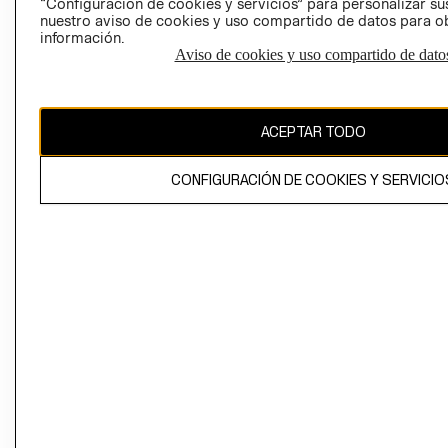
“Configuración de cookies y servicios” para personalizar sus
CAMBIAR REGIÓN
nuestro aviso de cookies y uso compartido de datos para 
información.
Aviso de cookies y uso compartido de dato
El contenido de esta página web está protegido por copyright y es
propiedad de H&M Hennes & Mauritz AB
ACEPTAR TODO
CONFIGURACIÓN DE COOKIES Y SERVICIO