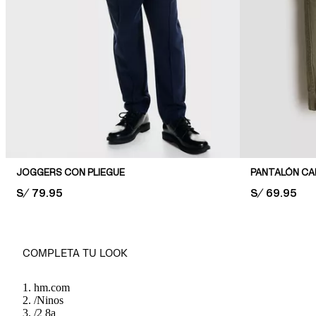
JOGGERS CON PLIEGUE
PANTALÓN C
PRICE:
S/ 79.95
PRICE:
S/ 69.95
COMPLETA TU LOOK
hm.com
/
Ninos
/
2 8a