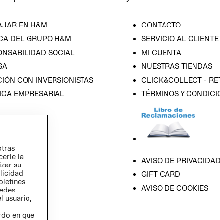
AJAR EN H&M
CONTACTO
CA DEL GRUPO H&M
SERVICIO AL CLIENTE
ONSABILIDAD SOCIAL
MI CUENTA
SA
NUESTRAS TIENDAS
IÓN CON INVERSIONISTAS
CLICK&COLLECT - RE
ICA EMPRESARIAL
TÉRMINOS Y CONDICI
otras
cerle la
AVISO DE PRIVACIDA
izar su
blicidad
GIFT CARD
oletines
AVISO DE COOKIES
redes
l usuario,
erdo en que