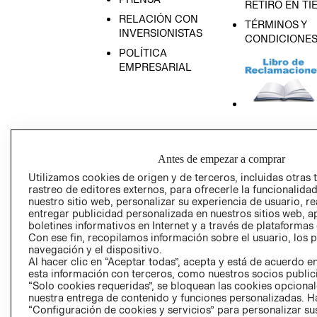
RETIRO EN TI
RELACIÓN CON
TÉRMINOS Y
INVERSIONISTAS
CONDICIONE
POLÍTICA
EMPRESARIAL
AVISO DE
PRIVACIDAD
Antes de empezar a comprar
GIFT CARD
Utilizamos cookies de origen y de terceros, incluidas otras 
AVISO DE COO
rastreo de editores externos, para ofrecerle la funcionalid
nuestro sitio web, personalizar su experiencia de usuario, rea
entregar publicidad personalizada en nuestros sitios web, a
boletines informativos en Internet y a través de plataformas
Con ese fin, recopilamos información sobre el usuario, los 
navegación y el dispositivo.
Al hacer clic en “Aceptar todas”, acepta y está de acuerdo
esta información con terceros, como nuestros socios publicit
“Solo cookies requeridas”, se bloquean las cookies opcionale
Perú (S/)
nuestra entrega de contenido y funciones personalizadas. H
“Configuración de cookies y servicios” para personalizar sus
CAMBIAR REGIÓN