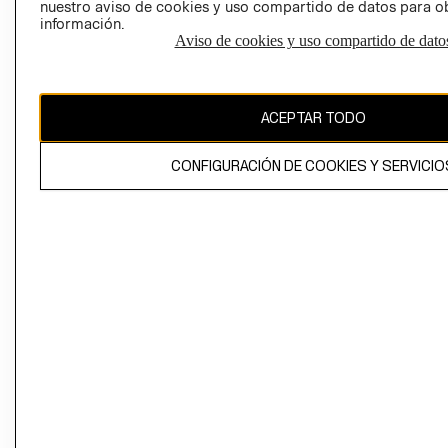
nuestro aviso de cookies y uso compartido de datos para 
información.
Aviso de cookies y uso compartido de dato
El contenido de esta página web está protegido por copyright y es
propiedad de H&M Hennes & Mauritz AB
ACEPTAR TODO
CONFIGURACIÓN DE COOKIES Y SERVICIO