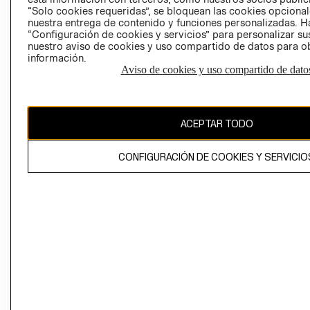
“Solo cookies requeridas”, se bloquean las cookies opcionale
nuestra entrega de contenido y funciones personalizadas. H
Perú (S/)
“Configuración de cookies y servicios” para personalizar sus
nuestro aviso de cookies y uso compartido de datos para 
CAMBIAR REGIÓN
información.
Aviso de cookies y uso compartido de dato
El contenido de esta página web está protegido por copyright y es
propiedad de H&M Hennes & Mauritz AB
ACEPTAR TODO
CONFIGURACIÓN DE COOKIES Y SERVICIO