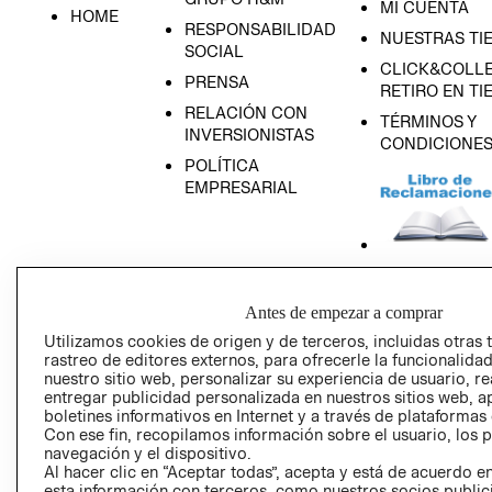
MI CUENTA
HOME
RESPONSABILIDAD
NUESTRAS TI
SOCIAL
CLICK&COLLE
PRENSA
RETIRO EN TI
RELACIÓN CON
TÉRMINOS Y
INVERSIONISTAS
CONDICIONE
POLÍTICA
EMPRESARIAL
AVISO DE
Antes de empezar a comprar
PRIVACIDAD
Utilizamos cookies de origen y de terceros, incluidas otras 
GIFT CARD
rastreo de editores externos, para ofrecerle la funcionalid
AVISO DE COO
nuestro sitio web, personalizar su experiencia de usuario, rea
entregar publicidad personalizada en nuestros sitios web, a
boletines informativos en Internet y a través de plataformas
Con ese fin, recopilamos información sobre el usuario, los 
navegación y el dispositivo.
Al hacer clic en “Aceptar todas”, acepta y está de acuerdo
esta información con terceros, como nuestros socios publicit