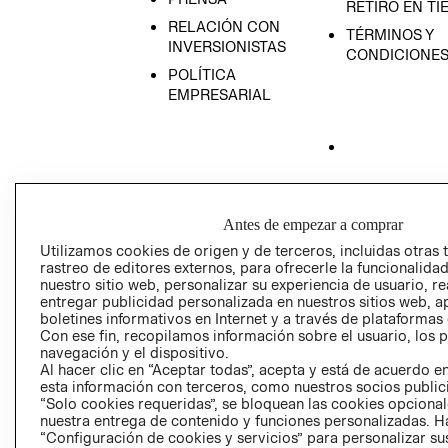
RETIRO EN TI
RELACIÓN CON
TÉRMINOS Y
INVERSIONISTAS
CONDICIONE
POLÍTICA
EMPRESARIAL
AVISO DE
PRIVACIDAD
Antes de empezar a comprar
GIFT CARD
Utilizamos cookies de origen y de terceros, incluidas otras 
AVISO DE COO
rastreo de editores externos, para ofrecerle la funcionalid
nuestro sitio web, personalizar su experiencia de usuario, rea
entregar publicidad personalizada en nuestros sitios web, a
boletines informativos en Internet y a través de plataformas
Con ese fin, recopilamos información sobre el usuario, los 
navegación y el dispositivo.
Al hacer clic en “Aceptar todas”, acepta y está de acuerdo
esta información con terceros, como nuestros socios publicit
“Solo cookies requeridas”, se bloquean las cookies opcionale
Perú (S/)
nuestra entrega de contenido y funciones personalizadas. H
“Configuración de cookies y servicios” para personalizar sus
CAMBIAR REGIÓN