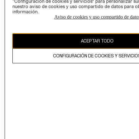
“Configuración de cookies y servicios” para personalizar sus
CAMBIAR REGIÓN
nuestro aviso de cookies y uso compartido de datos para 
información.
Aviso de cookies y uso compartido de dato
El contenido de esta página web está protegido por copyright y es
propiedad de H&M Hennes & Mauritz AB
ACEPTAR TODO
CONFIGURACIÓN DE COOKIES Y SERVICIO