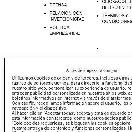
CLICK&COLLE
PRENSA
RETIRO EN TI
RELACIÓN CON
TÉRMINOS Y
INVERSIONISTAS
CONDICIONE
POLÍTICA
EMPRESARIAL
AVISO DE
PRIVACIDAD
Antes de empezar a comprar
GIFT CARD
Utilizamos cookies de origen y de terceros, incluidas otras 
rastreo de editores externos, para ofrecerle la funcionalid
AVISO DE COO
nuestro sitio web, personalizar su experiencia de usuario, rea
entregar publicidad personalizada en nuestros sitios web, a
boletines informativos en Internet y a través de plataformas
Con ese fin, recopilamos información sobre el usuario, los 
navegación y el dispositivo.
Al hacer clic en “Aceptar todas”, acepta y está de acuerdo
esta información con terceros, como nuestros socios publicit
“Solo cookies requeridas”, se bloquean las cookies opcionale
Perú (S/)
nuestra entrega de contenido y funciones personalizadas. H