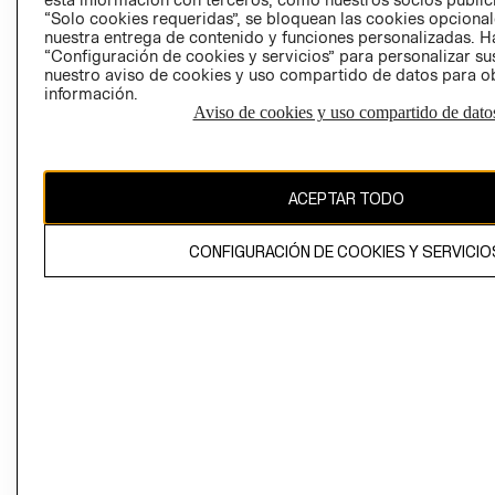
“Solo cookies requeridas”, se bloquean las cookies opcionale
Perú (S/)
nuestra entrega de contenido y funciones personalizadas. H
“Configuración de cookies y servicios” para personalizar sus
nuestro aviso de cookies y uso compartido de datos para 
CAMBIAR REGIÓN
información.
Aviso de cookies y uso compartido de dato
El contenido de esta página web está protegido por copyright y es
propiedad de H&M Hennes & Mauritz AB
ACEPTAR TODO
CONFIGURACIÓN DE COOKIES Y SERVICIO