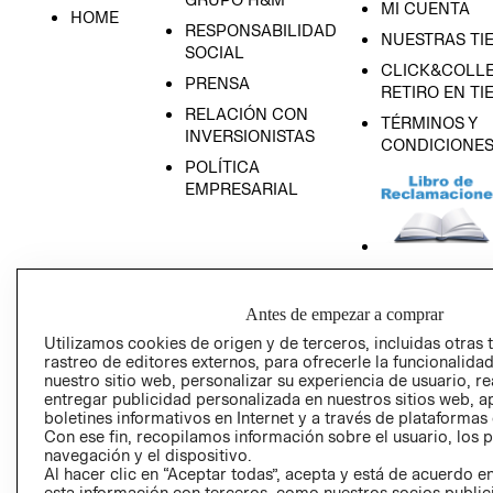
MI CUENTA
HOME
RESPONSABILIDAD
NUESTRAS TI
SOCIAL
CLICK&COLLE
PRENSA
RETIRO EN TI
RELACIÓN CON
TÉRMINOS Y
INVERSIONISTAS
CONDICIONE
POLÍTICA
EMPRESARIAL
AVISO DE
Antes de empezar a comprar
PRIVACIDAD
Utilizamos cookies de origen y de terceros, incluidas otras 
GIFT CARD
rastreo de editores externos, para ofrecerle la funcionalid
AVISO DE COO
nuestro sitio web, personalizar su experiencia de usuario, rea
entregar publicidad personalizada en nuestros sitios web, a
boletines informativos en Internet y a través de plataformas
Con ese fin, recopilamos información sobre el usuario, los 
navegación y el dispositivo.
Al hacer clic en “Aceptar todas”, acepta y está de acuerdo
esta información con terceros, como nuestros socios publicit