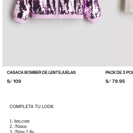
CASACA BOMBER DE LENTEJUELAS
PACK DE 3 PO
PRICE:
S/ 109
PRICE:
S/ 79.95
COMPLETA TU LOOK
hm.com
/
Ninos
/
Nina 2 8a