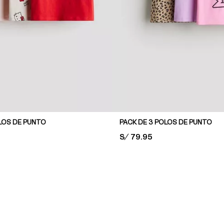
LOS DE PUNTO
PACK DE 3 POLOS DE PUNTO
PRICE:
S/ 79.95