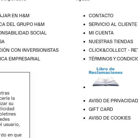
AJAR EN H&M
CONTACTO
CA DEL GRUPO H&M
SERVICIO AL CLIENTE
ONSABILIDAD SOCIAL
MI CUENTA
SA
NUESTRAS TIENDAS
IÓN CON INVERSIONISTAS
CLICK&COLLECT - RE
ICA EMPRESARIAL
TÉRMINOS Y CONDICI
otras
cerle la
AVISO DE PRIVACIDA
izar su
blicidad
GIFT CARD
oletines
AVISO DE COOKIES
redes
l usuario,
erdo en que