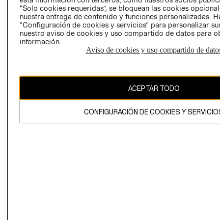
“Solo cookies requeridas”, se bloquean las cookies opcionale
Perú (S/)
nuestra entrega de contenido y funciones personalizadas. H
“Configuración de cookies y servicios” para personalizar sus
nuestro aviso de cookies y uso compartido de datos para 
CAMBIAR REGIÓN
información.
Aviso de cookies y uso compartido de dato
El contenido de esta página web está protegido por copyright y es
propiedad de H&M Hennes & Mauritz AB
ACEPTAR TODO
CONFIGURACIÓN DE COOKIES Y SERVICIO