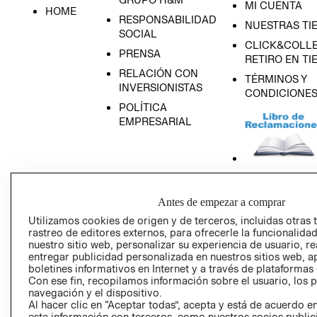
MI CUENTA
HOME
RESPONSABILIDAD
NUESTRAS TI
SOCIAL
CLICK&COLLE
PRENSA
RETIRO EN TI
RELACIÓN CON
TÉRMINOS Y
INVERSIONISTAS
CONDICIONE
POLÍTICA
EMPRESARIAL
AVISO DE
Antes de empezar a comprar
PRIVACIDAD
Utilizamos cookies de origen y de terceros, incluidas otras 
GIFT CARD
rastreo de editores externos, para ofrecerle la funcionalid
AVISO DE COO
nuestro sitio web, personalizar su experiencia de usuario, rea
entregar publicidad personalizada en nuestros sitios web, a
boletines informativos en Internet y a través de plataformas
Con ese fin, recopilamos información sobre el usuario, los 
navegación y el dispositivo.
Al hacer clic en “Aceptar todas”, acepta y está de acuerdo
esta información con terceros, como nuestros socios publicit