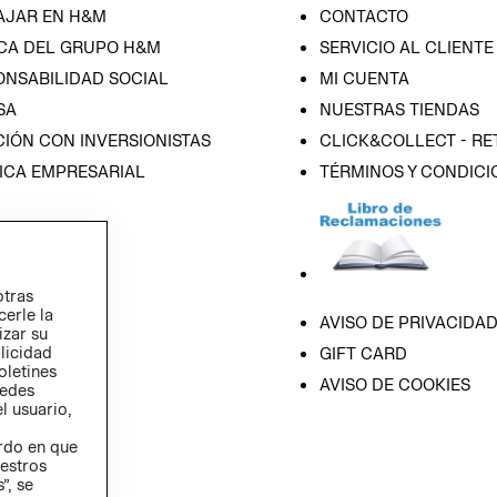
AJAR EN H&M
CONTACTO
CA DEL GRUPO H&M
SERVICIO AL CLIENTE
ONSABILIDAD SOCIAL
MI CUENTA
SA
NUESTRAS TIENDAS
IÓN CON INVERSIONISTAS
CLICK&COLLECT - RE
ICA EMPRESARIAL
TÉRMINOS Y CONDICI
otras
cerle la
AVISO DE PRIVACIDA
izar su
blicidad
GIFT CARD
oletines
AVISO DE COOKIES
redes
l usuario,
erdo en que
estros
”, se