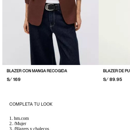
BLAZER CON MANGA RECOGIDA
BLAZER DE P
PRICE:
S/ 169
PRICE:
S/ 89.95
COMPLETA TU LOOK
hm.com
/
Mujer
/
Blazers y chalecos